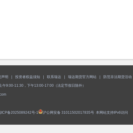
责声明
|
投资者权益须知
|
联系瑞达
|
瑞达期货官方网站
|
防范非法期货活动
:00-11:30，下午13:00-17:00（法定节假日除外）
com
ICP备2025089242号-1
沪公网安备 31011502017835号
本网站支持IPv6访问