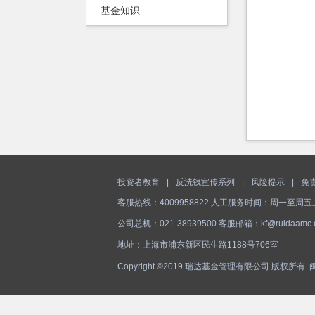
基金知识
投资者教育
|
反洗钱宣传系列
|
风险提示
|
免
客服热线：4009958822 人工服务时间：周一至周五上午9
公司总机：021-38939500 客服邮箱：kf@ruidaamc.
地址：上海市浦东新区民生路1188号706室
Copyright ©2019 瑞达基金管理有限公司 版权所有
闽