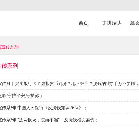
首页
走进瑞达
基
钱宣传系列
宣传系列
宣传月｜买卖银行卡？虚拟货币跑分？地下钱庄？洗钱的“坑”千万不要踩
之歌|守护平安,守护你
；
宣传系列I 中国人民银行《反洗钱知识26问》
；
宣传系列I “法网恢恢，疏而不漏”—反洗钱相关案例
；