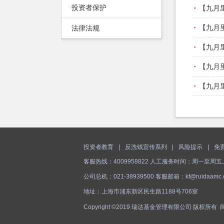
·
投资者保护
【九月
·
【九月
法律法规
·
【九月
·
【九月
·
【九月
投资者教育
|
反洗钱宣传系列
|
风险提示
|
免
客服热线：4009958822 人工服务时间：周一至周五上午9
公司总机：021-38939500 客服邮箱：kf@ruidaamc.
地址：上海市浦东新区民生路1188号706室
Copyright ©2019 瑞达基金管理有限公司 版权所有
闽