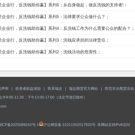
里企业行，反洗钱助你赢】系列6：从自身做起，做反洗钱的支持者!
；
里企业行，反洗钱助你赢】系列5：法律要求公众做什么？
；
里企业行，反洗钱助你赢】系列4：反洗钱工作为什么需要公众的配合？
；
里企业行，反洗钱助你赢】系列3：洗钱应承担的法律责任
；
里企业行，反洗钱助你赢】系列2：洗钱活动的危害性
；
责声明
|
投资者权益须知
|
联系瑞达
|
瑞达期货官方网站
|
防范非法期货活动
:00-11:30，下午13:00-17:00（法定节假日除外）
com
ICP备2025089242号-1
沪公网安备 31011502017835号
本网站支持IPv6访问