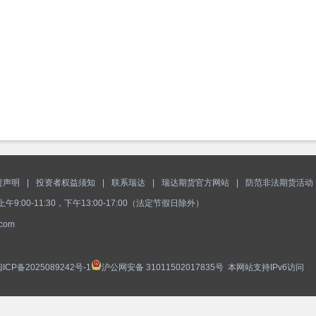
责声明
|
投资者权益须知
|
联系瑞达
|
瑞达期货官方网站
|
防范非法期货活动
:00-11:30，下午13:00-17:00（法定节假日除外）
com
ICP备2025089242号-1
沪公网安备 31011502017835号
本网站支持IPv6访问